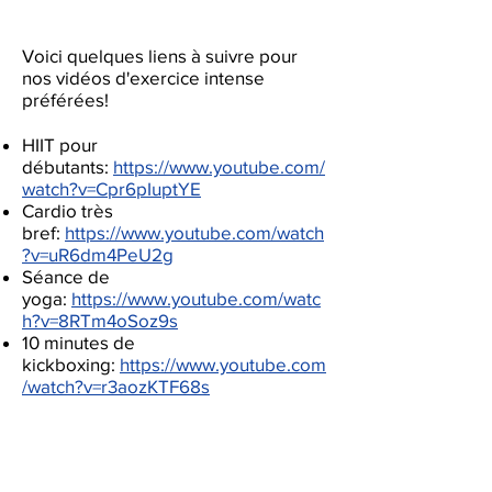
Voici quelques liens à suivre pour
nos vidéos d'exercice intense
préférées!
HIIT pour
débutants:
https://www.youtube.com/
watch?v=Cpr6pIuptYE
Cardio très
bref:
https://www.youtube.com/watch
?v=uR6dm4PeU2g
Séance de
yoga:
https://www.youtube.com/watc
h?v=8RTm4oSoz9s
10 minutes de
kickboxing:
https://www.youtube.com
/watch?v=r3aozKTF68s
CONTACT US
3700 McTavish Street B-174, Montréal,